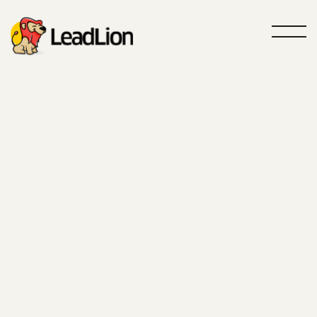
Rugir plus fort, vendre plus
Agence GTM
propulsé par l'
IA
Votre partenaire spécialisé en
acquisition Outbound et Inbound
Travaillons ensemble